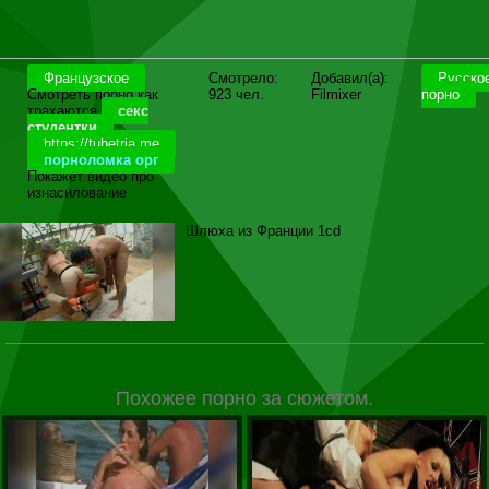
Французское
Смотрело:
Добавил(а):
Русско
Смотреть порно как
923 чел.
Filmixer
порно
трахаются
секс
студентки
https://tubetria.me
порноломка орг
Покажет видео про
изнасилование
Шлюха из Франции 1cd
Похожее порно за сюжетом.