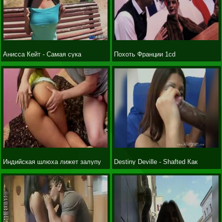
Анисса Кейт - Самая сука
Похоть Франции 1cd
Франции
Индийская шлюха лижет залупу
Destiny Deville - Shafted Как
мужику